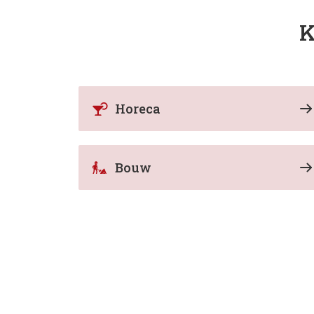
K
Horeca
Bouw