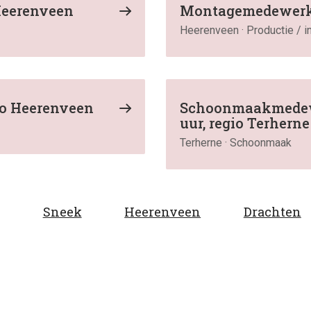
 Heerenveen
Montagemedewerker
Heerenveen · Productie / i
gio Heerenveen
Schoonmaakmedewe
uur, regio Terherne
Terherne · Schoonmaak
Sneek
Heerenveen
Drachten