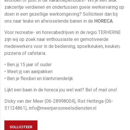
avonden of juist in de vakantieperiodes? Wil je een leuk
zakcentje verdienen en ondertussen goeie werkervaring op
doen in een gezellige werkomgeving? Solliciteer dan bij
ons naar leuke en afwisselende banen in de
HORECA
.
Voor recreatie- en horecabedrijven in de regio TERHERNE
zijn wij op zoek naar enthousiaste en gemotiveerde
medewerkers voor in de bediening, spoelkeuken, keuken,
pizzeria of cafetaria.
• Ben jij 15 jaar of ouder
• Weet jij van aanpakken
• Ben je flexibel en klantvriendelijk
Lijkt een baan in de horeca jou wel wat? Bel of mail ons!
Dicky van der Meer (06-28998004), Rixt Hettinga (06-
51124861), info@meerpersoneelsdiensten.nl
SOLLICITEER