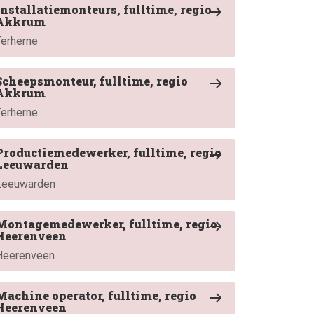
Installatiemonteurs, fulltime, regio
Akkrum
Terherne
Scheepsmonteur, fulltime, regio
Akkrum
Terherne
Productiemedewerker, fulltime, regio
Leeuwarden
Leeuwarden
Montagemedewerker, fulltime, regio
Heerenveen
Heerenveen
Machine operator, fulltime, regio
Heerenveen