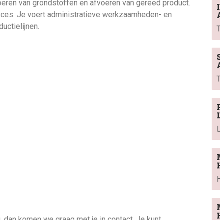
eren van grondstoffen en afvoeren van gereed product.
roces. Je voert administratieve werkzaamheden- en
uctielijnen.
ing, dan komen we graag met je in contact. Je kunt