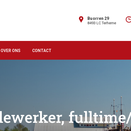
Buorren 29
8493 LC Terherne
OVER ONS
CONTACT
ewerker, fulltime/