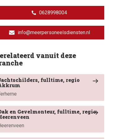
0628998004
info@meerpersoneelsdiensten.nl
erelateerd vanuit deze
ranche
Jachtschilders, fulltime, regio
Akkrum
Terherne
Dak en Gevelmonteur, fulltime, regio
Heerenveen
Heerenveen