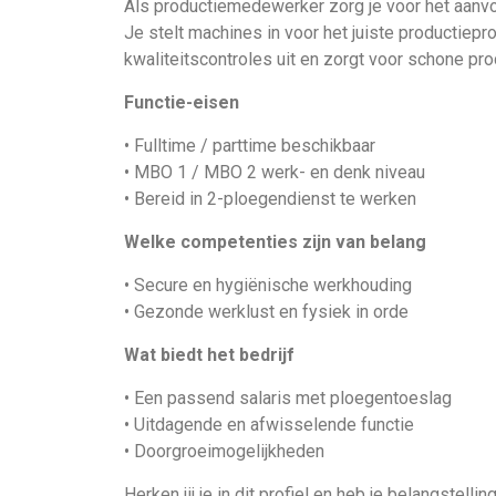
Als productiemedewerker zorg je voor het aanvo
Je stelt machines in voor het juiste productiep
kwaliteitscontroles uit en zorgt voor schone prod
Functie-eisen
• Fulltime / parttime beschikbaar
• MBO 1 / MBO 2 werk- en denk niveau
• Bereid in 2-ploegendienst te werken
Welke competenties zijn van belang
• Secure en hygiënische werkhouding
• Gezonde werklust en fysiek in orde
Wat biedt het bedrijf
• Een passend salaris met ploegentoeslag
• Uitdagende en afwisselende functie
• Doorgroeimogelijkheden
Herken jij je in dit profiel en heb je belangstell