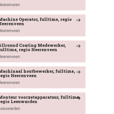
Heerenveen
Machine Operator, fulltime, regio
Heerenveen
Heerenveen
Allround Coating Medewerker,
fulltime, regio Heerenveen
Heerenveen
Machinaal houtbewerker, fulltime,
regio Heerenveen
Heerenveen
Monteur voorzetapparatuur, fulltime,
regio Leeuwarden
Leeuwarden